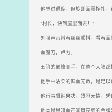
他想过退缩，但旋即面露挣扎，还
“村长，快到屋里面去！”
刘强声音带着丝丝颤抖，看着面
血魔刀，卢力。
五阶的巅峰高手，在整个大陆都
他手中沾染的鲜血无数，是足以
他行事狠辣果决，残忍无情，凭借
他本是黑暗血芒闻风丧胆的金牌刺