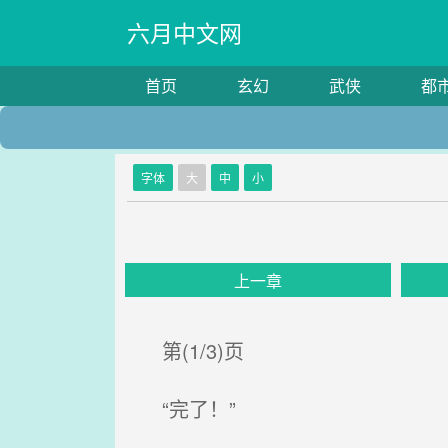
六月中文网
首页
玄幻
武侠
都
字体
大
中
小
上一章
第(1/3)页
“完了！”