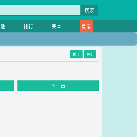
搜索
其他
排行
完本
登录
换手
关灯
下一章