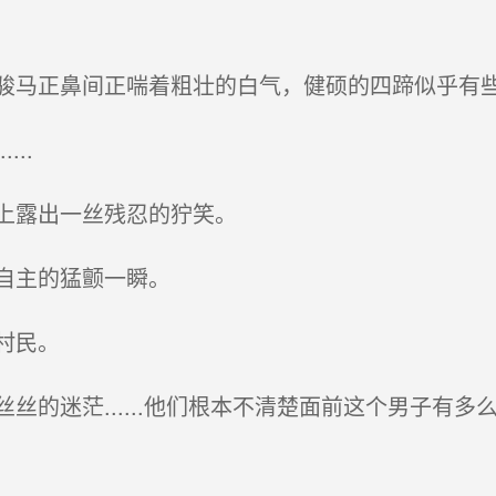
马正鼻间正喘着粗壮的白气，健硕的四蹄似乎有些
..
上露出一丝残忍的狞笑。
自主的猛颤一瞬。
村民。
的迷茫......他们根本不清楚面前这个男子有多