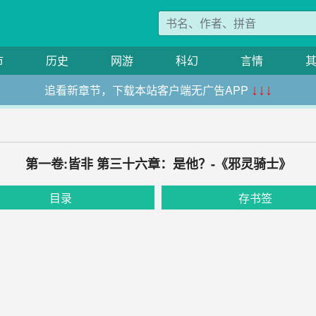
市
历史
网游
科幻
言情
追看新章节，下载本站客户端无广告APP
↓↓↓
第一卷:皆非 第三十六章：是他？-《邪灵骑士》
目录
存书签