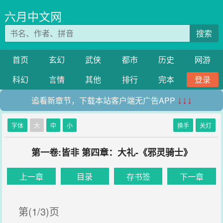
六月中文网
搜索
首页
玄幻
武侠
都市
历史
网游
科幻
言情
其他
排行
完本
登录
追看新章节，下载本站客户端无广告APP
↓↓↓
字体
大
中
小
换手
关灯
第一卷:皆非 第四章：大礼-《邪灵骑士》
上一章
目录
存书签
下一章
第(1/3)页