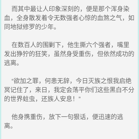
而其中最让人印象深刻的，便是那个浑身染
血，全身散发着令无数强者心惊的血煞之气，如
同地狱修罗的少年。
在数百人的围剿下，他生撕六个强者，嘴里
发出狰狞的狂笑，虽然身受重伤，但依然成功的
逃离。
“欲加之罪，何患无辞，今日灭族之恨我启绝
冥记住了，来日，我定会荡平你们这些黑白不分
的世界蛀虫，还族人安息！”
他身携重伤，放下一句狠话，便迅速的逃
离。