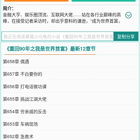
简介：
金融大亨、娱乐圈顶流、互联网大佬……站在各行业巅峰的高
峰，在接受记者采访时，却出乎意料的谦逊，“成为世界首富，
只是我生命中的一小步而已。”
您要是觉得《
重回90年之我是世界首富
》还不错的话请不要忘记向您
复制分享
QQ群和微博微信里的朋友推荐哦！
《重回90年之我是世界首富》最新12章节
第658章 偶遇
第657章 不白要你的
第656章 打电话做功课
第655章 挑战江湖大佬
第654章 穷亲戚的反击
第653章 车祸现场
第652章 急救术