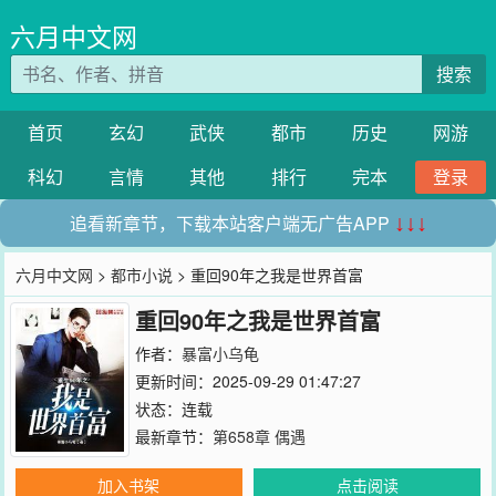
六月中文网
搜索
首页
玄幻
武侠
都市
历史
网游
科幻
言情
其他
排行
完本
登录
追看新章节，下载本站客户端无广告APP
↓↓↓
六月中文网
>
都市小说
> 重回90年之我是世界首富
重回90年之我是世界首富
作者：
暴富小乌龟
更新时间：2025-09-29 01:47:27
状态：连载
最新章节：
第658章 偶遇
加入书架
点击阅读