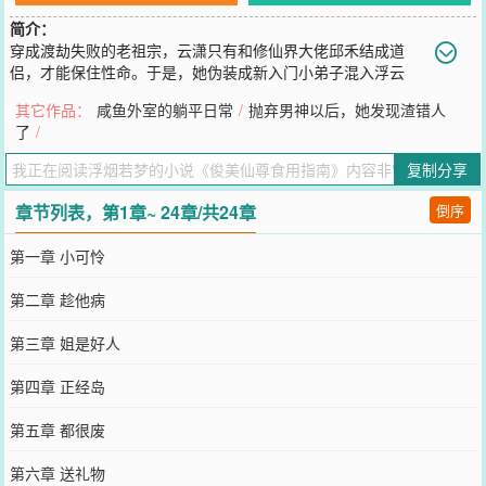
简介：
穿成渡劫失败的老祖宗，云潇只有和修仙界大佬邱禾结成道
侣，才能保住性命。于是，她伪装成新入门小弟子混入浮云
岛，每天换着花样儿勾搭邱禾。第一次见面，她搂住他的腰喊：“宝贝
其它作品：
咸鱼外室的躺平日常
/
抛弃男神以后，她发现渣错人
儿别怕，姐姐保护你！”第二次见面，她在他怀中上下其手，摸遍他的
了
/
腹肌，就是找不到眼皮子底下的匕首。第三次见面，她一巴掌拍在他
的屁股上，开口就说：“男人，你成功的引起了我的兴趣！”她明明是
复制分享
按照话本里的方法做的，可为什么，邱禾看她的眼神却越来越冷？云
潇百思不得其解，干脆一不做二不休，来个吃干抹净。云潇：“大家都
章节列表，第1章~ 24章/共24章
倒序
是成年人，你理智一点儿，别玩不起，我是不会对你负责的。”邱禾：
“……”云潇离开浮云岛的第三天，修仙界爆出惊天大瓜。一篇讨妻檄
第一章 小可怜
文《细数负心女的一百零八个罪名》横空出世。云潇一边嗑瓜子，一
边听几位长老八卦这篇檄文。听着听着，她发觉这檄文有些不对劲。
第二章 趁他病
这负心女的所作所为，怎么有些似曾相识？不会吃瓜吃到了自己头上
吧？恰好门人来报：“不好了，浮云岛打上山了！说是糟蹋他们岛主的
第三章 姐是好人
负心女在这里，要找我们讨个公道！”云潇怒极，这狗男人，也忒小
气！
第四章 正经岛
您要是觉得《
俊美仙尊食用指南
》还不错的话请不要忘记向您QQ群和
微博微信里的朋友推荐哦！
第五章 都很废
第六章 送礼物