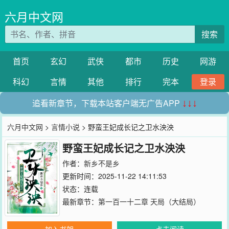
六月中文网
搜索
首页
玄幻
武侠
都市
历史
网游
科幻
言情
其他
排行
完本
登录
追看新章节，下载本站客户端无广告APP
↓↓↓
六月中文网
>
言情小说
> 野蛮王妃成长记之卫水泱泱
野蛮王妃成长记之卫水泱泱
作者：
新乡不是乡
更新时间：2025-11-22 14:11:53
状态：连载
最新章节：
第一百一十二章 天局（大结局）
加入书架
点击阅读