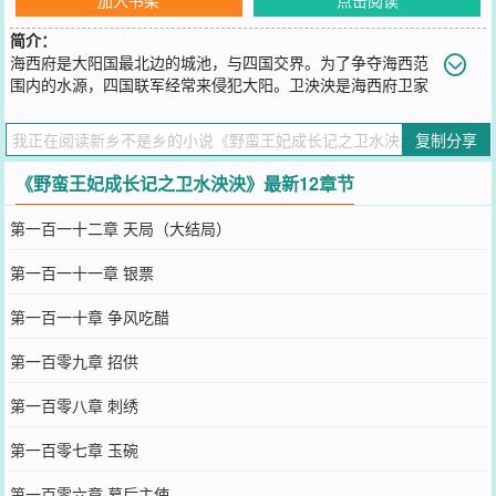
简介：
海西府是大阳国最北边的城池，与四国交界。为了争夺海西范
围内的水源，四国联军经常来侵犯大阳。卫泱泱是海西府卫家
军第七代总兵卫戍平独女。为了解决边境忧患，五皇子申明煌和卫家
携手，瓦解了敌军的威胁。而申明煌也利用了卫泱泱和礼部尚书之妹
复制分享
宋文如的感情，分别对两人许下王妃之位，借此拉拢两家势力，为自
己入主东宫而铺路。后来卫泱泱和宋文如无意中发现申明煌的阴谋，
《野蛮王妃成长记之卫水泱泱》最新12章节
便果断割舍了自己的感情，联手打碎了申明煌的太子之梦。
您要是觉得《
野蛮王妃成长记之卫水泱泱
》还不错的话请不要忘记向
第一百一十二章 天局（大结局）
您QQ群和微博微信里的朋友推荐哦！
第一百一十一章 银票
第一百一十章 争风吃醋
第一百零九章 招供
第一百零八章 刺绣
第一百零七章 玉碗
第一百零六章 幕后主使